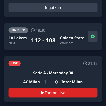
Ingatkan
18:30
FINISHED
LA Lakers
Golden State
112 - 108
NBA
Warriors
21:15
LIVE
Serie A - Matchday 30
1
0
AC Milan
-
Inter Milan
Tonton Live