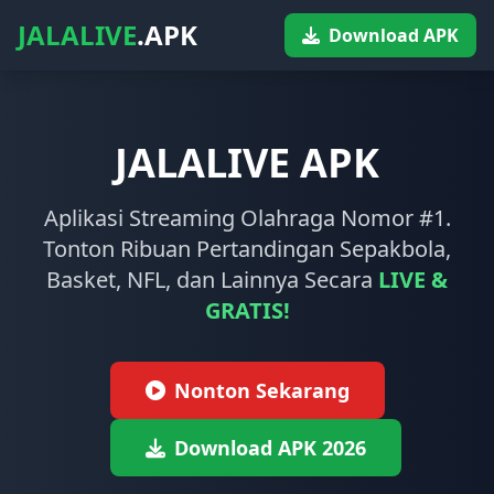
JALALIVE
.APK
Download APK
JALALIVE APK
Aplikasi Streaming Olahraga Nomor #1.
Tonton Ribuan Pertandingan Sepakbola,
Basket, NFL, dan Lainnya Secara
LIVE &
GRATIS!
Nonton Sekarang
Download APK 2026