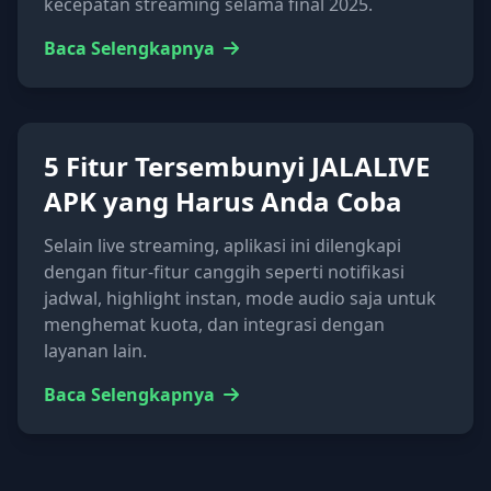
kecepatan streaming selama final 2025.
Baca Selengkapnya
5 Fitur Tersembunyi JALALIVE
APK yang Harus Anda Coba
Selain live streaming, aplikasi ini dilengkapi
dengan fitur-fitur canggih seperti notifikasi
jadwal, highlight instan, mode audio saja untuk
menghemat kuota, dan integrasi dengan
layanan lain.
Baca Selengkapnya